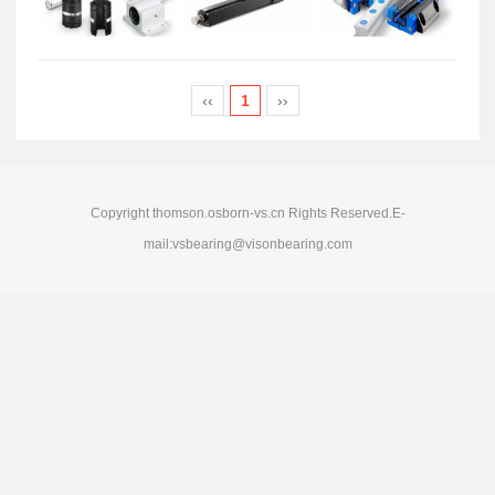
‹‹
1
››
Copyright thomson.osborn-vs.cn Rights Reserved.E-
mail:vsbearing@visonbearing.com